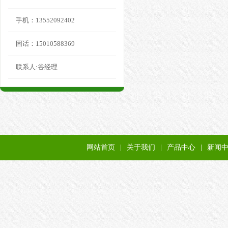
手机：13552092402
固话：15010588369
联系人:谷经理
网站首页
|
关于我们
|
产品中心
|
新闻