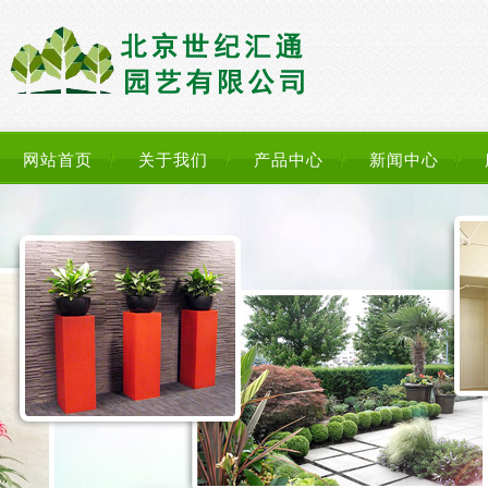
网站首页
关于我们
产品中心
新闻中心