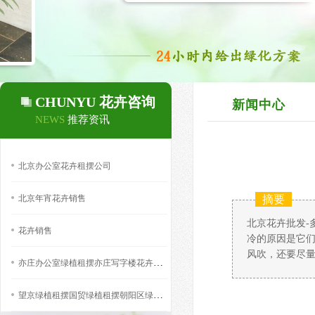
CHUNYU 花卉咨询
新闻中心
NEWS
推荐资讯
北京办公室花卉租摆公司
摘要
北京年宵花卉销售
北京花卉批发-
花卉销售
冷的原因是它
风吹，还要尽
亦庄办公室绿植租摆亦庄写字楼花卉租赁
望京绿植租摆国贸绿植租摆朝阳区绿植租摆公司