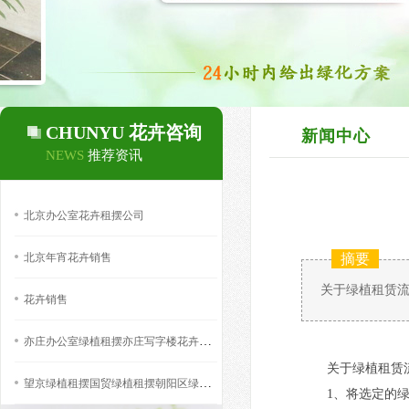
CHUNYU 花卉咨询
新闻中心
NEWS
推荐资讯
北京办公室花卉租摆公司
摘要
北京年宵花卉销售
关于绿植租赁
花卉销售
亦庄办公室绿植租摆亦庄写字楼花卉租赁
关于绿植租赁流
望京绿植租摆国贸绿植租摆朝阳区绿植租摆公司
1、将选定的绿植