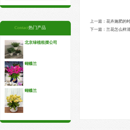
上一篇：
花卉施肥的
Contact
热门产品
下一篇：
兰花怎么样清
北京绿植租摆公司
蝴蝶兰
蝴蝶兰