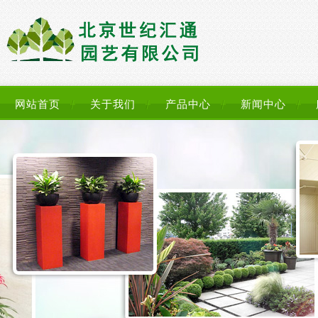
网站首页
关于我们
产品中心
新闻中心