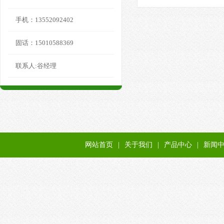
手机：13552092402
固话：15010588369
联系人:谷经理
网站首页
|
关于我们
|
产品中心
|
新闻